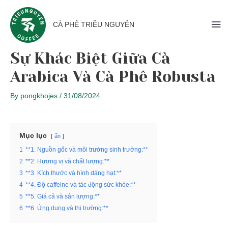
CÀ PHÊ TRIỀU NGUYÊN
Sự Khác Biệt Giữa Cà
Arabica Và Cà Phê Robusta
By
pongkhojes
/
31/08/2024
Mục lục
ẩn
1
**1. Nguồn gốc và môi trường sinh trưởng:**
2
**2. Hương vị và chất lượng:**
3
**3. Kích thước và hình dáng hạt:**
4
**4. Độ caffeine và tác động sức khỏe:**
5
**5. Giá cả và sản lượng:**
6
**6. Ứng dụng và thị trường:**