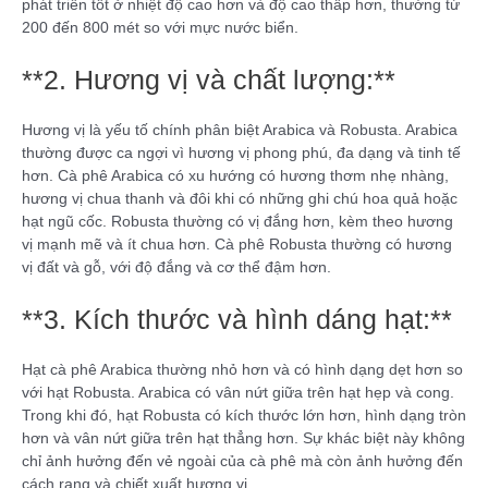
phát triển tốt ở nhiệt độ cao hơn và độ cao thấp hơn, thường từ
200 đến 800 mét so với mực nước biển.
**2. Hương vị và chất lượng:**
Hương vị là yếu tố chính phân biệt Arabica và Robusta. Arabica
thường được ca ngợi vì hương vị phong phú, đa dạng và tinh tế
hơn. Cà phê Arabica có xu hướng có hương thơm nhẹ nhàng,
hương vị chua thanh và đôi khi có những ghi chú hoa quả hoặc
hạt ngũ cốc. Robusta thường có vị đắng hơn, kèm theo hương
vị mạnh mẽ và ít chua hơn. Cà phê Robusta thường có hương
vị đất và gỗ, với độ đắng và cơ thể đậm hơn.
**3. Kích thước và hình dáng hạt:**
Hạt cà phê Arabica thường nhỏ hơn và có hình dạng dẹt hơn so
với hạt Robusta. Arabica có vân nứt giữa trên hạt hẹp và cong.
Trong khi đó, hạt Robusta có kích thước lớn hơn, hình dạng tròn
hơn và vân nứt giữa trên hạt thẳng hơn. Sự khác biệt này không
chỉ ảnh hưởng đến vẻ ngoài của cà phê mà còn ảnh hưởng đến
cách rang và chiết xuất hương vị.