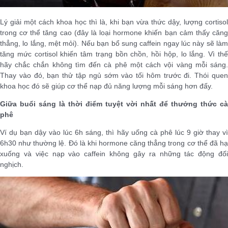
Lý giải một cách khoa học thì là, khi bạn vừa thức dậy, lượng cortisol
trong cơ thể tăng cao (đây là loại hormone khiến bạn cảm thấy căng
thẳng, lo lắng, mệt mỏi). Nếu bạn bổ sung caffein ngay lúc này sẽ làm
tăng mức cortisol khiến tâm trạng bồn chồn, hồi hộp, lo lắng. Vì thế
hãy chắc chắn không tìm đến cà phê một cách vội vàng mỗi sáng.
Thay vào đó, bạn thử tập ngủ sớm vào tối hôm trước đi. Thói quen
khoa học đó sẽ giúp cơ thể nạp đủ năng lượng mỗi sáng hơn đấy.
Giữa buổi sáng là thời điểm tuyệt vời nhất để thưởng thức cà
phê
Ví dụ bạn dậy vào lúc 6h sáng, thì hãy uống cà phê lúc 9 giờ thay vì
6h30 như thường lệ. Đó là khi hormone căng thẳng trong cơ thể đã hạ
xuống và việc nạp vào caffein không gây ra những tác động đối
nghịch.