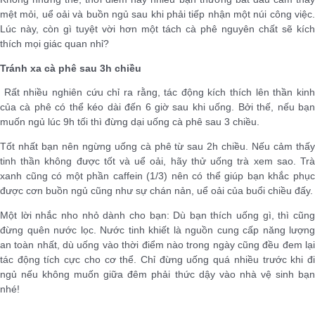
mệt mỏi, uể oải và buồn ngủ sau khi phải tiếp nhận một núi công việc.
Lúc này, còn gì tuyệt vời hơn một tách cà phê nguyên chất sẽ kích
thích mọi giác quan nhỉ?
Tránh xa cà phê sau 3h chiều
Rất nhiều nghiên cứu chỉ ra rằng, tác động kích thích lên thần kinh
của cà phê có thể kéo dài đến 6 giờ sau khi uống. Bởi thế, nếu bạn
muốn ngủ lúc 9h tối thì đừng dại uống cà phê sau 3 chiều.
Tốt nhất bạn nên ngừng uống cà phê từ sau 2h chiều. Nếu cảm thấy
tinh thần không được tốt và uể oải, hãy thử uống trà xem sao. Trà
xanh cũng có một phần caffein (1/3) nên có thể giúp bạn khắc phục
được cơn buồn ngủ cũng như sự chán nản, uể oải của buổi chiều đấy.
Một lời nhắc nho nhỏ dành cho bạn: Dù bạn thích uống gì, thì cũng
đừng quên nước lọc. Nước tinh khiết là nguồn cung cấp năng lượng
an toàn nhất, dù uống vào thời điểm nào trong ngày cũng đều đem lại
tác động tích cực cho cơ thể. Chỉ đừng uống quá nhiều trước khi đi
ngủ nếu không muốn giữa đêm phải thức dậy vào nhà vệ sinh bạn
nhé!