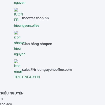
tncoffeeshop.hb
Gian hàng shopee
sales@trieunguyencoffee.com
TRIỀU NGUYÊN
91
 600 600