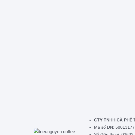
CTY TNHH CÀ PHÊ 
Mã số DN: 58013177
Số điện thoại: 02633