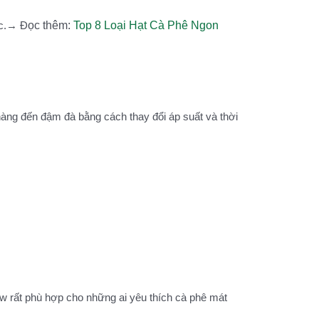
ức.→ Đ
ọc th
êm:
Top 8 Loại Hạt Cà Phê Ngon
hàng đến đậm đà bằng cách thay đổi áp suất và thời
w rất phù hợp cho những ai yêu thích cà phê mát