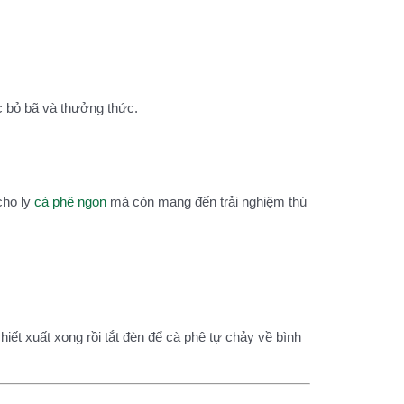
c bỏ bã và thưởng thức.
cho ly
cà phê ngon
mà còn mang đến trải nghiệm thú
ết xuất xong rồi tắt đèn để cà phê tự chảy về bình