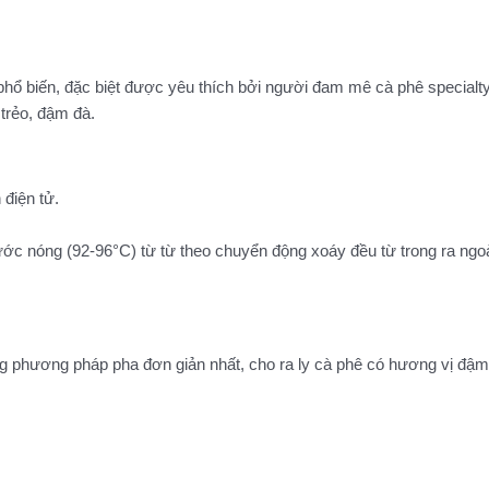
 phổ biến, đặc biệt được yêu thích bởi người đam mê cà phê specialt
 trẻo, đậm đà.
 điện tử.
ước nóng (92-96°C) từ từ theo chuyển động xoáy đều từ trong ra ngoà
ng phương pháp pha đơn giản nhất, cho ra ly cà phê có hương vị đậ