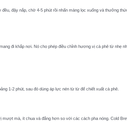
 đều, đậy nắp, chờ 4-5 phút rồi nhấn màng lọc xuống và thưởng th
 mang đi khắp nơi. Nó cho phép điều chỉnh hương vị cà phê từ nhẹ n
g 1-2 phút, sau đó dùng áp lực nén từ từ để chiết xuất cà phê.
vị mượt mà, ít chua và đắng hơn so với các cách pha nóng. Cold Bre