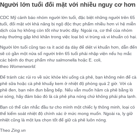
Người lớn tuổi đối mặt với nhiều nguy cơ hơn
CDC Mỹ cảnh báo nhóm người lớn tuổi, đặc biệt những người trên 65
tuổi, đối mặt với khả năng bị ngộ độc thực phẩm nhiều hơn vì hệ miễn
dịch của họ không còn tốt như trước đây. Ngoài ra, cơ thể của nhóm
này thường gặp khó khăn trong việc loại bỏ vi trùng và vi khuẩn có hại.
Người lớn tuổi cũng tạo ra ít acid dạ dày để diệt vi khuẩn hơn, dẫn đến
sẽ có gần một nửa số người trên 65 tuổi phải nhập viện nếu họ mắc
các bệnh do thực phẩm như salmonella hoặc E. coli,
theo
Womenworld.
Để tránh các rủi ro về sức khỏe khi uống cà phê, bạn không nên để cà
phê sữa hoặc cà phê khuấy kem ở nhiệt độ phòng quá 2 giờ. Với cà
phê đen, bạn nên đun bằng bếp. Nếu vẫn muốn hâm cà phê bằng lò
vi sóng, hãy đảm bảo đó là cà phê pha nóng chứ không phải pha lạnh.
Bạn có thể cân nhắc đầu tư cho mình một chiếc ly thông minh, loại có
thể kiểm soát nhiệt độ chính xác ở mức mong muốn. Ngoài ra, ly giữ
nhiệt cũng là một lựa chọn tốt để giữ cà phê luôn nóng.
Theo
Zing.vn