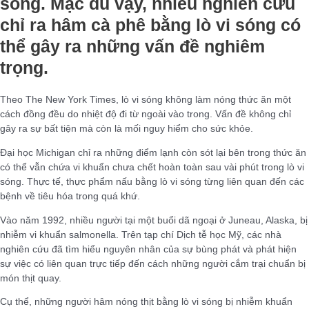
sống. Mặc dù vậy, nhiều nghiên cứu
chỉ ra hâm cà phê bằng lò vi sóng có
thể gây ra những vấn đề nghiêm
trọng.
Theo The New York Times, lò vi sóng không làm nóng thức ăn một
cách đồng đều do nhiệt độ đi từ ngoài vào trong. Vấn đề không chỉ
gây ra sự bất tiện mà còn là mối nguy hiểm cho sức khỏe.
Đại học Michigan chỉ ra những điểm lạnh còn sót lại bên trong thức ăn
có thể vẫn chứa vi khuẩn chưa chết hoàn toàn sau vài phút trong lò vi
sóng. Thực tế, thực phẩm nấu bằng lò vi sóng từng liên quan đến các
bệnh về tiêu hóa trong quá khứ.
Vào năm 1992, nhiều người tại một buổi dã ngoại ở Juneau, Alaska, bị
nhiễm vi khuẩn salmonella. Trên tạp chí Dịch tễ học Mỹ, các nhà
nghiên cứu đã tìm hiểu nguyên nhân của sự bùng phát và phát hiện
sự việc có liên quan trực tiếp đến cách những người cắm trại chuẩn bị
món thịt quay.
Cụ thể, những người hâm nóng thịt bằng lò vi sóng bị nhiễm khuẩn