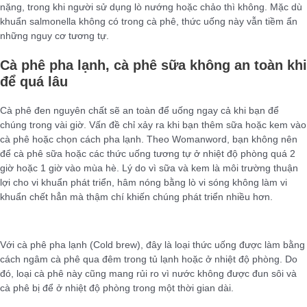
nặng, trong khi người sử dụng lò nướng hoặc chảo thì không. Mặc dù
khuẩn salmonella không có trong cà phê, thức uống này vẫn tiềm ẩn
những nguy cơ tương tự.
Cà phê pha lạnh, cà phê sữa không an toàn khi
để quá lâu
Cà phê đen nguyên chất sẽ an toàn để uống ngay cả khi bạn để
chúng trong vài giờ. Vấn đề chỉ xảy ra khi bạn thêm sữa hoặc kem vào
cà phê hoặc chọn cách pha lạnh. Theo Womanword, bạn không nên
để cà phê sữa hoặc các thức uống tương tự ở nhiệt độ phòng quá 2
giờ hoặc 1 giờ vào mùa hè. Lý do vì sữa và kem là môi trường thuận
lợi cho vi khuẩn phát triển, hâm nóng bằng lò vi sóng không làm vi
khuẩn chết hẳn mà thậm chí khiến chúng phát triển nhiều hơn.
Với cà phê pha lạnh (Cold brew), đây là loại thức uống được làm bằng
cách ngâm cà phê qua đêm trong tủ lạnh hoặc ở nhiệt độ phòng. Do
đó, loại cà phê này cũng mang rủi ro vì nước không được đun sôi và
cà phê bị để ở nhiệt độ phòng trong một thời gian dài.