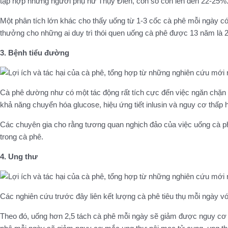
tập hợp những người phụ nữ Thụy Điển, con số còn lên đến 22-25%
Một phân tích lớn khác cho thấy uống từ 1-3 cốc cà phê mỗi ngày c
thưởng cho những ai duy trì thói quen uống cà phê được 13 năm là 
3. Bệnh tiểu đường
Cà phê dường như có một tác động rất tích cực đến việc ngăn chặn g
khả năng chuyển hóa glucose, hiệu ứng tiết inlusin và nguy cơ thấp
Các chuyên gia cho rằng tương quan nghịch đảo của việc uống cà ph
trong cà phê.
4. Ung thư
Các nghiên cứu trước đây liên kết lượng cà phê tiêu thụ mỗi ngày 
Theo đó, uống hơn 2,5 tách cà phê mỗi ngày sẽ giảm được nguy cơ m