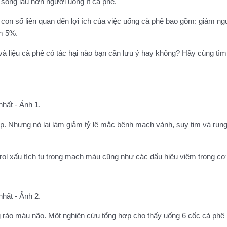
sống lâu hơn người uống ít cà phê.
con số liên quan đến lợi ích của việc uống cà phê bao gồm: giảm n
m 5%.
và liệu cà phê có tác hại nào bạn cần lưu ý hay không? Hãy cùng tìm
p. Nhưng nó lại làm giảm tỷ lệ mắc bệnh mạch vành, suy tim và rung 
rol xấu tích tụ trong mạch máu cũng như các dấu hiệu viêm trong cơ 
 rào máu não. Một nghiên cứu tổng hợp cho thấy uống 6 cốc cà phê