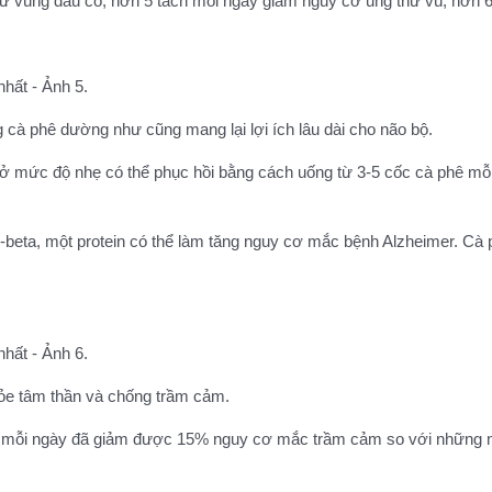
 vùng đầu cổ, hơn 5 tách mỗi ngày giảm nguy cơ ung thư vú, hơn 6 t
g cà phê dường như cũng mang lại lợi ích lâu dài cho não bộ.
 mức độ nhẹ có thể phục hồi bằng cách uống từ 3-5 cốc cà phê mỗi 
id-beta, một protein có thể làm tăng nguy cơ mắc bệnh Alzheimer. Cà
hỏe tâm thần và chống trầm cảm.
ê mỗi ngày đã giảm được 15% nguy cơ mắc trầm cảm so với những n