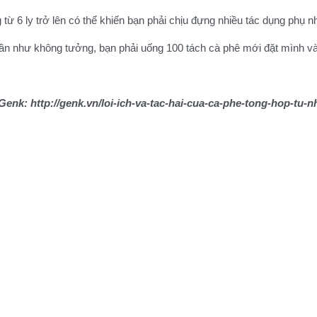
từ 6 ly trở lên có thể khiến bạn phải chịu đựng nhiều tác dụng phụ n
u gần như không tưởng, bạn phải uống 100 tách cà phê mới đặt mình v
enk: http://genk.vn/loi-ich-va-tac-hai-cua-ca-phe-tong-hop-tu