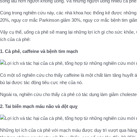
sống lâu hơn người không uống. Và những người uống nhiều cà phê 
Cùng trong nghiên cứu này, các nhà khoa học thống kê được những 
20%, nguy cơ mắc Parkinson giảm 30%, nguy cơ mắc bệnh tim giả
Vậy cụ thể, uống cà phê sẽ mang lại những lợi ích gì cho sức khỏe, 
ích của cà phê:
1. Cà phê, caffeine và bệnh tim mạch
Có một số nghiên cứu cho thấy caffeine là một chất làm tăng huyết á
bù lại được tác động tiêu cực nhẹ của nó.
Ngoài ra, nghiên cứu cho thấy cà phê có tác dụng làm giảm choleste
2. Tai biến mạch máu não và đột quỵ
Những lợi ích của cà phê với mạch máu được duy trì vượt qua hàng