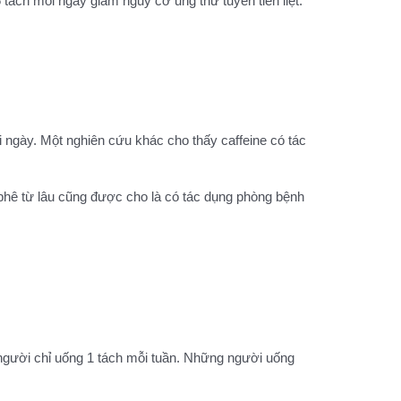
ách mỗi ngày giảm nguy cơ ung thư tuyến tiền liệt.
ngày. Một nghiên cứu khác cho thấy caffeine có tác
 phê từ lâu cũng được cho là có tác dụng phòng bệnh
gười chỉ uống 1 tách mỗi tuần. Những người uống