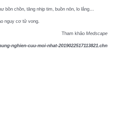
hư bồn chồn, tăng nhịp tim, buồn nôn, lo lắng…
ào nguy cơ tử vong.
Tham khảo
Medscape
-nhung-nghien-cuu-moi-nhat-2019022517113821.chn