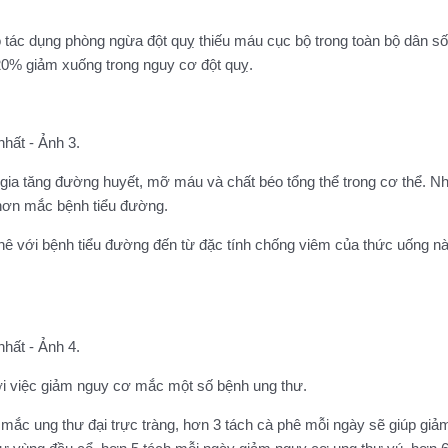
.
ó tác dụng phòng ngừa đột quỵ thiếu máu cục bộ trong toàn bộ dân s
20% giảm xuống trong nguy cơ đột quỵ.
ia tăng đường huyết, mỡ máu và chất béo tổng thể trong cơ thể. Nhi
 hơn mắc bệnh tiểu đường.
ê với bệnh tiểu đường đến từ đặc tính chống viêm của thức uống nà
với việc giảm nguy cơ mắc một số bệnh ung thư.
ắc ung thư đại trực tràng, hơn 3 tách cà phê mỗi ngày sẽ giúp giảm