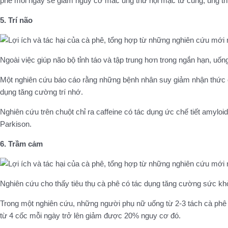
phê mỗi ngày sẽ giảm nguy cơ mắc ung thư nội mạc tử cung, ung thư
5. Trí não
Ngoài việc giúp não bộ tỉnh táo và tập trung hơn trong ngắn hạn, uốn
Một nghiên cứu báo cáo rằng những bệnh nhân suy giảm nhận thức ở
dụng tăng cường trí nhớ.
Nghiên cứu trên chuột chỉ ra caffeine có tác dụng ức chế tiết amylo
Parkison.
6. Trầm cảm
Nghiên cứu cho thấy tiêu thụ cà phê có tác dụng tăng cường sức k
Trong một nghiên cứu, những người phụ nữ uống từ 2-3 tách cà ph
từ 4 cốc mỗi ngày trở lên giảm được 20% nguy cơ đó.