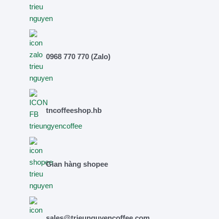
0968 770 770 (Zalo)
tncoffeeshop.hb
Gian hàng shopee
sales@trieunguyencoffee.com