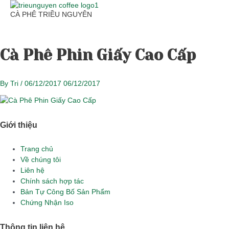
Skip
CÀ PHÊ TRIỀU NGUYÊN
to
content
Main
Menu
Cà Phê Phin Giấy Cao Cấp
By
Tri
/
06/12/2017
06/12/2017
Giới thiệu
Main
Trang chủ
Menu
Về chúng tôi
Liên hệ
Chính sách hợp tác
Bản Tự Công Bố Sản Phẩm
Chứng Nhận Iso
Thông tin liên hệ