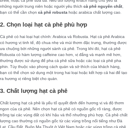
brew, hoặc cà phê sữa đá. Nếu đối tượng khách hàng chủ yếu là
những người trung niên hoặc người yêu thích
cà phê nguyên chất
,
bạn có thể cần chọn
cà phê robusta
hoặc arabica chất lượng cao.
2. Chọn loại hạt cà phê phù hợp
Cà phê có hai loại hạt chính: Arabica và Robusta. Hạt cà phê Arabica
có hương vị tinh tế, độ chua nhẹ và mùi thơm đặc trưng, thường được
ưa chuộng bởi những người sành cà phê. Trong khi đó, hạt cà phê
Robusta có hàm lượng caffeine cao hơn, vị đắng và mạnh mẽ hơn,
thường được sử dụng để pha cà phê sữa hoặc các loại cà phê pha
phin. Tùy thuộc vào phong cách quán và sở thích của khách hàng,
bạn có thể chọn sử dụng một trong hai loại hoặc kết hợp cả hai để tạo
ra hương vị riêng biệt cho quán.
3. Chất lượng hạt cà phê
Chất lượng hạt cà phê là yếu tố quyết định đến hương vị và độ thơm
ngon của cà phê. Nên chọn hạt cà phê có nguồn gốc rõ ràng, được
trồng tại các vùng đất có khí hậu và thổ nhưỡng phù hợp. Cà phê chất
lượng cao thường có nguồn gốc từ các vùng trồng nổi tiếng như Đà
Lạt, Cầu Đất, Buôn Ma Thuột ở Việt Nam hoặc các vùng trồng cà phê