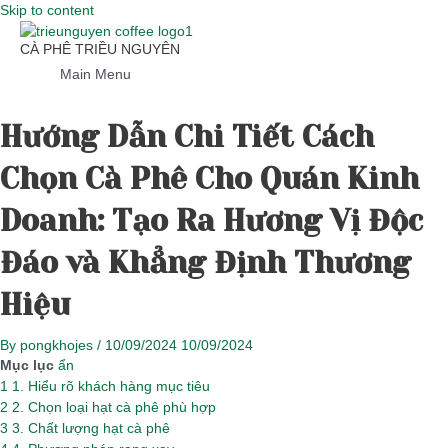
Skip to content
CÀ PHÊ TRIỀU NGUYÊN
Main Menu
Hướng Dẫn Chi Tiết Cách
Chọn Cà Phê Cho Quán Kinh
Doanh: Tạo Ra Hương Vị Độc
Đáo và Khẳng Định Thương
Hiệu
By
pongkhojes
/
10/09/2024
10/09/2024
Mục lục
ẩn
1
1. Hiểu rõ khách hàng mục tiêu
2
2. Chọn loại hạt cà phê phù hợp
3
3. Chất lượng hạt cà phê