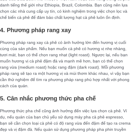
danh tiếng thế giới như Ethiopia, Brazil, Colombia. Bạn cũng nên lựa
chọn các nhà cung cấp uy tín, có kinh nghiệm trong việc chọn lọc và
chế biến cà phê để đảm bảo chất lượng hạt cà phê luôn ổn định.
4. Phương pháp rang xay
Phương pháp rang xay cà phê có ảnh hưởng lớn đến hương vị cuối
cùng của sản phẩm. Nếu bạn muốn cà phê có hương vị nhẹ nhàng,
tươi mát, bạn có thể chọn rang nhạt (light roast). Ngược lại, nếu bạn
muốn hương vị cà phê đậm đà và mạnh mẽ hơn, bạn có thể chọn
rang vừa (medium roast) hoặc rang đậm (dark roast). Mỗi phương
pháp rang sẽ tạo ra một hương vị và mùi thơm khác nhau, vì vậy bạn
cần thử nghiệm để tìm ra phương pháp rang phù hợp nhất với phong
cách của quán.
5. Cân nhắc phương thức pha chế
Phương thức pha chế cũng ảnh hưởng đến việc lựa chọn cà phê. Ví
dụ, nếu quán của bạn chủ yếu sử dụng máy pha cà phê espresso,
bạn sẽ cần chọn loại cà phê có độ rang vừa đến đậm để tạo ra crema
đẹp và vị đậm đà. Nếu quán sử dụng phương pháp pha phin truyền