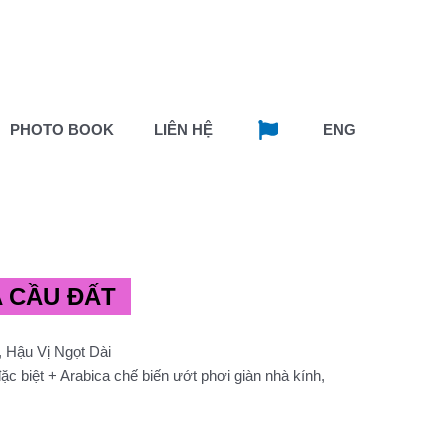
PHOTO BOOK
LIÊN HỆ
ENG
A CẦU ĐẤT
 Hậu Vị Ngọt Dài
c biệt + Arabica chế biến ướt phơi giàn nhà kính,